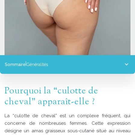
Sommaire
Généralités
Généralités
Indications
Pourquoi la “culotte de
Déroulement
Résultats
cheval” apparaît-elle ?
Tarifs
La “culotte de cheval” est un complexe fréquent, qui
concerne de nombreuses femmes. Cette expression
désigne un amas graisseux sous-cutané situé au niveau