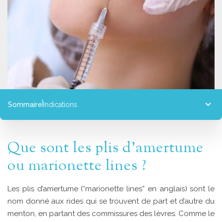
Sommaire
Indications
Indications
Déroulement
Que sont les plis d’amertume
Résultats
Tarifs
ou marionette lines ?
Les plis d’amertume (“marionette lines” en anglais) sont le
nom donné aux rides qui se trouvent de part et d’autre du
menton, en partant des commissures des lèvres. Comme le