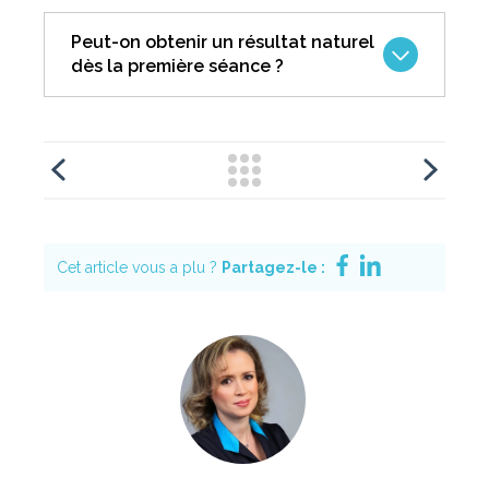
l’utilisation d’anesthésiques locaux et de
Peut-on obtenir un résultat naturel
techniques d’injection modernes.
dès la première séance ?
Oui, mais il est souvent recommandé
d’adopter une approche progressive avec
éventuellement une retouche pour
optimiser le résultat.
Cet article vous a plu ?
Partagez-le :