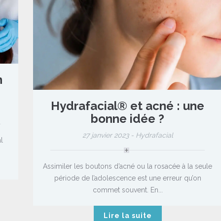
n
Hydrafacial® et acné : une
bonne idée ?
27 janvier 2023 -
Hydrafacial
l
Assimiler les boutons d’acné ou la rosacée à la seule
période de l’adolescence est une erreur qu’on
commet souvent. En...
Lire la suite